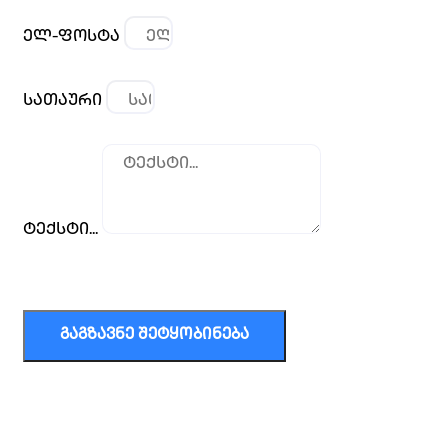
ელ-ფოსტა
სათაური
ტექსტი...
ᲒᲐᲒᲖᲐᲕᲜᲔ ᲨᲔᲢᲧᲝᲑᲘᲜᲔᲑᲐ