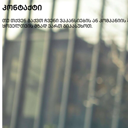
კონტაქტი
თუ თქვენ გაქვთ ჩვენი ვაკანსიების ან კომპანიის 
ყოველთვის მზად ვართ გიპასუხოთ.